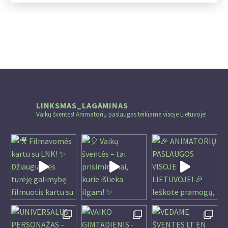
LINKSMAS_LAGAMINAS
Vaikų šventės! Animatorių paslaugas teikiame visoje Lietuvoje!