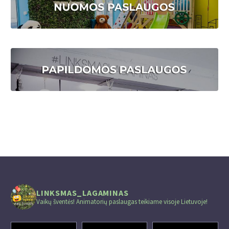
LINKSMAS_LAGAMINAS
Vaikų šventės! Animatorių paslaugas teikiame visoje Lietuvoje!