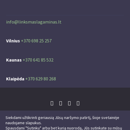
info@linksmaslagaminas.lt
Vilnius
+370 698 25 257
Kaunas
+370 641 85 532
Klaipėda
+370 629 80 268
Siekdami užtikrinti geriausią Jūsų naršymo patirtį, šioje svetainėje
naudojame slapukus.
Spausdami "Sutinku" arba bet kurią nuorodą, Jūs sutinkate su mūsų