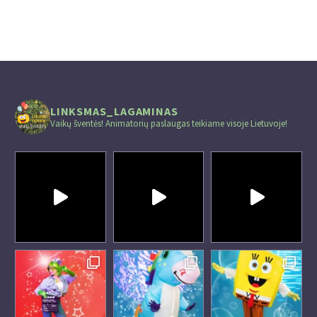
LINKSMAS_LAGAMINAS
Vaikų šventės! Animatorių paslaugas teikiame visoje Lietuvoje!