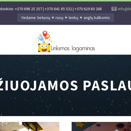
binkite: +370 698 25 257 | +370 641 85 532 | +370 629 80 268
info@li
Vedame: lietuvių ✶ rusų ✶ lenkų ✶ anglų kalbomis
ŽIUOJAMOS PASL