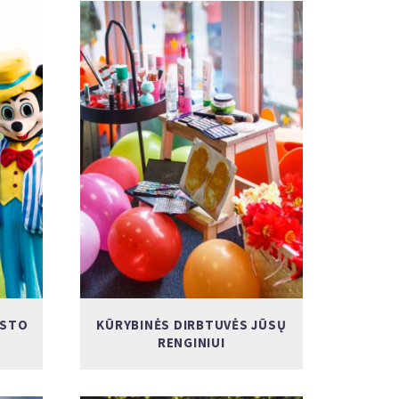
ESTO
KŪRYBINĖS DIRBTUVĖS JŪSŲ
RENGINIUI