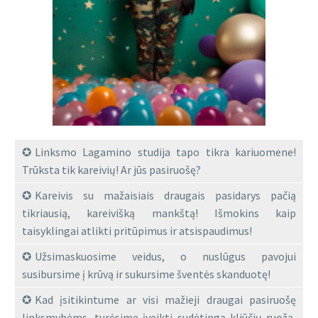
Linksmo Lagamino studija tapo tikra kariuomene!
Trūksta tik kareivių! Ar jūs pasiruošę?
Kareivis su mažaisiais draugais pasidarys pačią
tikriausią, kareivišką mankštą! Išmokins kaip
taisyklingai atlikti pritūpimus ir atsispaudimus!
Užsimaskuosime veidus, o nuslūgus pavojui
susibursime į krūvą ir sukursime šventės skanduotę!
Kad įsitikintume ar visi mažieji draugai pasiruošę
linksmybėms, turėsime įveikti sudėtingą kliūčių ruožą,