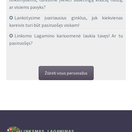
ar visiems pavyks?
Lankstysime įvairiausius ginklus, juk kiekvienas
kareivis turi būt pasiruošęs viskam!
Linksmo Lagamino kariuomenė laukia tavęs! Ar tu
pasiruošęs?
Žiūrėti visus personažus
LINKSMAS_LAGAMINAS