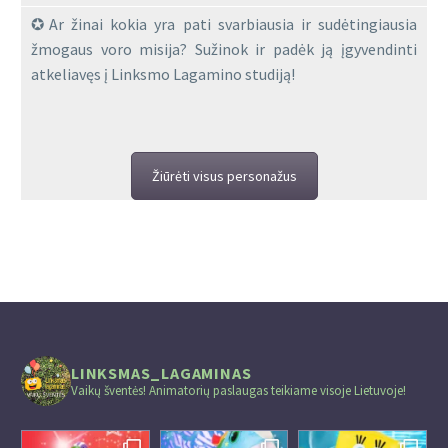
Ar žinai kokia yra pati svarbiausia ir sudėtingiausia
žmogaus voro misija? Sužinok ir padėk ją įgyvendinti
atkeliavęs į Linksmo Lagamino studiją!
Žiūrėti visus personažus
LINKSMAS_LAGAMINAS
Vaikų šventės! Animatorių paslaugas teikiame visoje Lietuvoje!