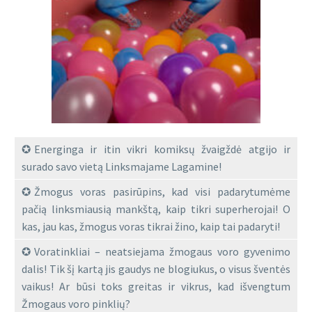
Energinga ir itin vikri komiksų žvaigždė atgijo ir
surado savo vietą Linksmajame Lagamine!
Žmogus voras pasirūpins, kad visi padarytumėme
pačią linksmiausią mankštą, kaip tikri superherojai! O
kas, jau kas, žmogus voras tikrai žino, kaip tai padaryti!
Voratinkliai – neatsiejama žmogaus voro gyvenimo
dalis! Tik šį kartą jis gaudys ne blogiukus, o visus šventės
vaikus! Ar būsi toks greitas ir vikrus, kad išvengtum
Žmogaus voro pinklių?